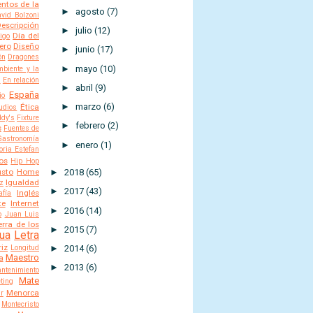
ntos de la
►
agosto
(7)
vid Bolzoni
escripción
►
julio
(12)
Día del
igo
ero
Diseño
►
junio
(17)
ón
Dragones
►
mayo
(10)
mbiente y la
s
En relación
►
abril
(9)
España
io
►
marzo
(6)
Ética
udios
ddy's
Fixture
►
febrero
(2)
s
Fuentes de
Gastronomía
►
enero
(1)
oria Estefan
os
Hip Hop
►
2018
(65)
usto
Home
Igualdad
ez
►
2017
(43)
Inglés
afía
te
Internet
►
2016
(14)
o
Juan Luis
rra de los
►
2015
(7)
ua
Letra
iz
►
2014
(6)
Longitud
Maestro
a
►
2013
(6)
ntenimiento
Mate
ting
Menorca
r
Montecristo