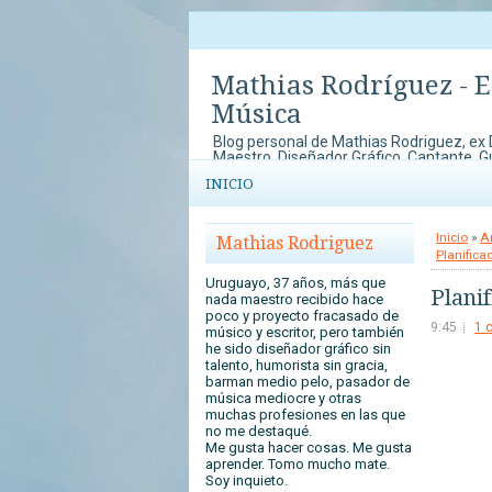
Mathias Rodríguez - 
Música
Blog personal de Mathias Rodriguez, ex
Maestro, Diseñador Gráfico, Cantante, Gui
y Blogger entre otras cosas. Aquí public
INICIO
me gustan e interesan, sobre material did
artículos sobre educación.
Inicio
»
A
Mathias Rodriguez
Planifica
Uruguayo, 37 años, más que
Plani
nada maestro recibido hace
poco y proyecto fracasado de
9:45
1 
músico y escritor, pero también
he sido diseñador gráfico sin
talento, humorista sin gracia,
barman medio pelo, pasador de
música mediocre y otras
muchas profesiones en las que
no me destaqué.
Me gusta hacer cosas. Me gusta
aprender. Tomo mucho mate.
Soy inquieto.