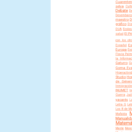
Cuarente
selva
Cult
Debate
D
Desembarco 
maestro
D
gráfico
Di
DUA
Ecoloc
El Pr
salud
con los otr
Es
Español
Europa
Ex
Flavia Palm
la Informac
Gaturro
G
Goma Ev
Hiperactivi
Studio
Hor
de Géner
Inmigración
INUMET
I
Guerra
Jud
yacarés
L
Letra G
Let
Los 8 de M
M
Mafalda
Manualid
Matemá
Mente
Mere