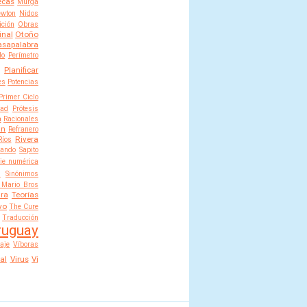
cas
Murga
wton
Nidos
ición
Obras
inal
Otoño
asapalabra
lo
Perímetro
Planificar
es
Potencias
Primer Ciclo
dad
Prótesis
a
Racionales
án
Refranero
Rivera
Ríos
nando
Sapito
rie numérica
n
Sinónimos
 Mario Bros
ra
Teorías
vo
The Cure
Traducción
ruguay
aje
Víboras
al
Virus
Vj