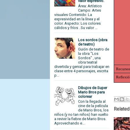
valor expresivo.
Área: Artístico
Campo: Artes
visuales Contenido: La
expresividad en la línea y el
color. Aspecto: Los colores
cálidos y fríos . Su valor ...
Los sordos (obra
de teatro)
Guión de teatro de
la obra "Los
Sordos" , una
obra teatral
divertida y genial para trabajar en
Recursos
clase entre 4 personajes, escrita
p...
Reflexió
Dibujos de Super
Mario Bros para
colorear
Con la llegada al
cine de la película
Related
de Mario Bros, los
niños (y no tan niños) han vuelto
a revivir la fiebre de Mario Bros.
Aprovechando e...