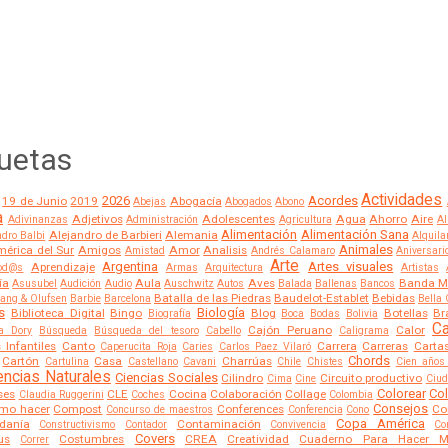
quetas
Actividades
2026
Acordes
19 de Junio
2019
Abogacía
Abejas
Abogados
Abono
a
Adjetivos
Adolescentes
Agua
Ahorro
Aire
Adivinanzas
Administración
Agricultura
Al
Alimentación
Alimentación Sana
Alejandro de Barbieri
Alemania
ndro Balbi
Alquila
Animales
érica del Sur
Amigos
Amor
Analisis
Amistad
Andrés Calamaro
Aniversari
Arte
Argentina
Artes visuales
Aprendizaje
tod@s
Armas
Arquitectura
Artistas
ía
Aula
Aves
Banda M
Asusubel
Audición
Audio
Auschwitz
Autos
Balada
Ballenas
Bancos
Batalla de las Piedras
Baudelot-Establet
Bebidas
ang & Olufsen
Barbie
Barcelona
Bella 
s
Biología
Biblioteca Digital
Bingo
Blog
Botellas
Br
Biografía
Boca
Bodas
Bolivia
C
Cajón Peruano
Calor
a Dory
Búsqueda
Búsqueda del tesoro
Cabello
Caligrama
 Infantiles
Canto
Carrera
Carreras
Carta
Caperucita Roja
Caries
Carlos Paez Vilaró
Chords
Cartón
Casa
Charrúas
Cartulina
Castellano
Cavani
Chile
Chistes
Cien años
encias Naturales
Ciencias Sociales
Cilindro
Circuito productivo
Cima
Cine
Ciu
Colorear
Co
ses
CLE
Cocina
Colaboración
Collage
Claudia Ruggerini
Coches
Colombia
Consejos
mo hacer
Compost
Conferences
Co
Concurso de maestros
Conferencia
Cono
Copa América
danía
Contaminación
Constructivismo
Contador
Convivencia
Co
Covers
us
Costumbres
CREA
Creatividad
Cuaderno Para Hacer M
Correr