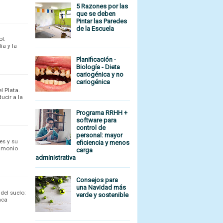
5 Razones por las
que se deben
Pintar las Paredes
de la Escuela
l.
ía y la
Planificación -
Biología - Dieta
cariogénica y no
cariogénica
l Plata.
ucir a la
Programa RRHH +
software para
control de
personal: mayor
es y su
eficiencia y menos
rimonio
carga
administrativa
Consejos para
una Navidad más
del suelo:
verde y sostenible
nca