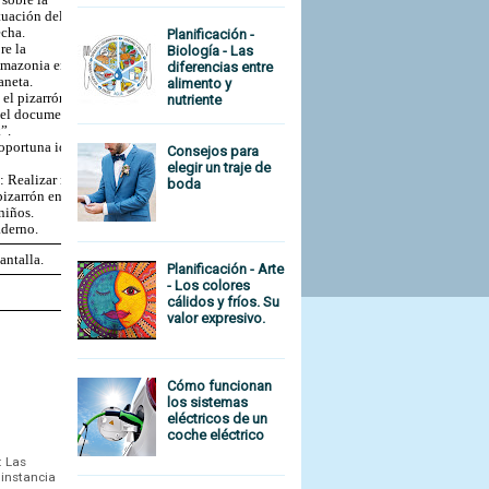
uación del 
cha.
Planificación -
e la 
Biología - Las
mazonia en 
diferencias entre
aneta.
alimento y
 el pizarrón.
nutriente
 el documental 
”.
oportuna ideas 
Consejos para
elegir un traje de
: Realizar mapa 
boda
izarrón en 
niños.
aderno.
antalla.
Planificación - Arte
- Los colores
cálidos y fríos. Su
valor expresivo.
Cómo funcionan
los sistemas
eléctricos de un
coche eléctrico
: Las
 instancia