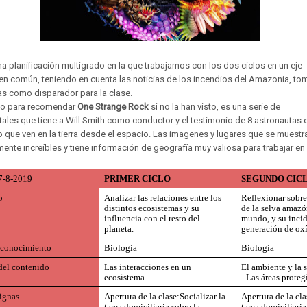
na planificación multigrado en la que trabajamos con los dos ciclos en un eje
en común, teniendo en cuenta las noticias de los incendios del Amazonia, t
ias como disparador para la clase.
o para recomendar
One Strange Rock
si no la han visto, es una serie de
les que tiene a Will Smith como conductor y el testimonio de 8 astronautas 
o que ven en la tierra desde el espacio. Las imagenes y lugares que se muestr
ente increíbles y tiene información de geografía muy valiosa para trabajar en 
7-8-2019
PRIMER CICLO 
SEGUNDO CICL
o 
Analizar las relaciones entre los 
Reflexionar sobre
distintos ecosistemas y su 
de la selva amazón
influencia con el resto del 
mundo, y su incide
planeta.
generación de ox
 conocimiento 
Biología
Biología
del contenido 
Las interacciones en un 
El ambiente y la s
ecosistema.
- Las áreas proteg
ignas 
Apertura de la clase:Socializar la 
Apertura de la clas
tarea domiciliaria sobre la 
tarea domiciliaria 