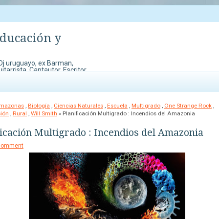
Educación y
 Dj uruguayo, ex Barman,
tarrista, Cantautor, Escritor
o mi música y otras cosas que
áctico, dibujos para pintar y
mazonas
,
Biología
,
Ciencias Naturales
,
Escuela
,
Multigrado
,
One Strange Rock
,
ción
,
Rural
,
Will Smith
» Planificación Multigrado : Incendios del Amazonia
ficación Multigrado : Incendios del Amazonia
comment