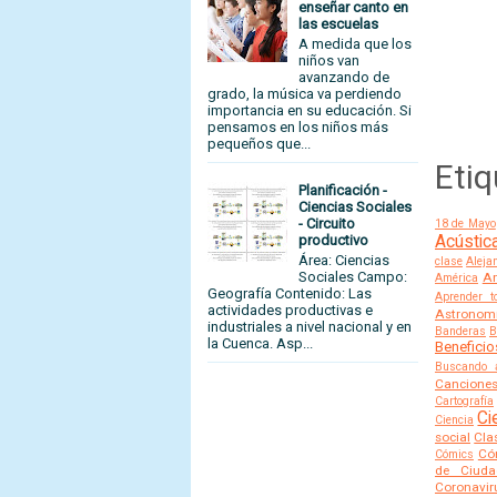
enseñar canto en
las escuelas
A medida que los
niños van
avanzando de
grado, la música va perdiendo
importancia en su educación. Si
pensamos en los niños más
pequeños que...
Eti
Planificación -
Ciencias Sociales
- Circuito
18 de Mayo
productivo
Acústic
Área: Ciencias
clase
Aleja
Sociales Campo:
Am
América
Geografía Contenido: Las
Aprender 
actividades productivas e
Astronom
industriales a nivel nacional y en
Banderas
B
la Cuenca. Asp...
Beneficio
Buscando 
Canciones
Cartografía
Ci
Ciencia
social
Cla
Có
Cómics
de Ciuda
Coronavir