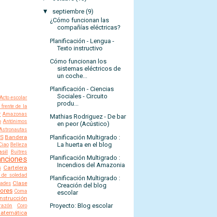
▼
septiembre
(9)
¿Cómo funcionan las
compañías eléctricas?
Planificación - Lengua -
Texto instructivo
Cómo funcionan los
sistemas eléctricos de
un coche...
Planificación - Ciencias
Sociales - Circuito
Acto escolar
produ...
 frente de la
r
Amazonas
Mathias Rodriguez - De bar
o
Antónimos
en peor (Acústico)
Astronautas
Planificación Multigrado :
S
Bandera
La huerta en el blog
Ciao
Belleza
asil
Buitres
Planificación Multigrado :
anciones
Incendios del Amazonia
s
Cartelera
 de soledad
Planificación Multigrado :
Clase
dades
Creación del blog
lores
Coma
escolar
nstrucción
Proyecto: Blog escolar
razón
Coro
atemática