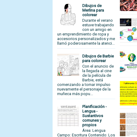
Dibujos de
Merlina para
colorear
Durante el verano
estuve trabajando
con un amigo en
un emprendimiento de ropa y
accesorios personalizados y me
llamó poderosamente la atenci...
Dibujos de Barbie
para colorear
Con el anuncio de
la llegada al cine
de la película de
Barbie, está
comenzando a tomar impulso
nuevamente el personaje de la
muñeca más popu...
Planificación -
Lengua -
Sustantivos
comunes y
propios
Área: Lengua
Campo: Escritura Contenido: Los