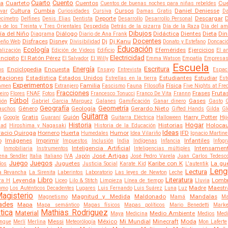
Cuarto
Cuento
na
Cuarteto
Cuentos
Cue
Cuentos de buenas noches para niñas rebeldes
Cultura
Cumbia
Cursos
Daniel Deniesse
ivar
Curiosidades
Cursiva
Damas Gratis
Da
Deporte
Descargar
D
ecímetro
Delfines
Denis Elias
Dentista
Desarrollo
Desarrollo Personal
de los Treinta y Tres Orientales
Despedida
Detrás de la pizarra
Día de la Raza
Día del am
Dibujos
ía del Niño
Diálogo
Didáctica
Dientes
Dieta
Din
Diagrama
Diario de Ana Frank
Docentes
Disfraces
Disney
Dj
Dj Kanu
seño Web
Divisibilidad
Donato y Estefano
Doncaci
Educación
Ecología
Efemérides
Ejercicios
alización
Edición de Videos
Edificio
El a
Electricidad
incipito
El Ratón Pérez
El Salvador
El Willy
Emma Watson
Empatía
Empresa
Escuela
Energía
Escritura
Enciclopedia
Encuesta
os
Ensayo
Entrevista
Espac
taciones
Estadística
Estados Unidos
Estudiantes
Estudiar
Estrellas en la tierra
Est
Experimentos
Familia
Física
amen
Extranjero
Fascismo
Fauna
FIlosofía
Five Nights at Fre
Fracciones
Frases
Fruta
eiro
Flores
FNAF
Fotos
Francesco Tonucci
Franco De Vita
Frannn
Fútbol
Gases
ión
Gabriel Garcia Marquez
Galanes
Gamificación
Ganar dinero
Gasto
Geografía
Geometría
Género
Geología
Gerardo Nieto
auchos
Gifted Hands
Gilda
Gl
Guitarra
a
Gratis
Guión
Harry Potter
Hij
Google
Guaraní
Guitarra Eléctrica
Halloween
Historia
Hogar
Historias
Holoca
dad
Hiroshima y Nagasaki
Historia de la Educación
Ideas
acio Quiroga
Hornero
Huerta
Humor
IFD
Humedales
Idea Vilariño
Ignacio Martin
o
Imágenes
Imprimir
Infantiles
Impuestos
Inclusión
India
Indígenas
Infancia
Infogr
Inteligencia Artificial
Intensamen
Inmobiliaria
Instrumentos
Inteligencias múltiples
José Artigas
rena Sendler
Italia
Italiano
IVA
Japón
José Pedro Varela
Juan Carlos Tedesc
Juego
Juegos
Juguetes
Karibe con K
La gue
íos
Justicia Social
Karate Kid
L'autentik
Leng
Lectura
a Revancha
La Sirenita
Laberintos
Laboratorio
Las leyes de Newton
Leche
Libro
Literatura
Leyenda
Lombr
ra H
Liceo
Lilo & Stitch
Limpieza
Línea de tiempo
Lluvia
Madre
Maestr
omo
Los Auténticos Decadentes
Lugares
Luis Fernando
Luis Suárez
Luna
Luz
agisterio
Magnitud y Medida
Maldonado
Mandalas
Magnetismo
Mamá
Ma
ades
Mapa
Mapa semántico
Mapas físicos
Mapas políticos
Mario Benedetti
Marke
tica
Mathias Rodriguez
Material
Medio Ambiente
Maya
Medicina
Medios
Medi
Messi
México
Mi Mundial
Minecraft
Moda
ngue
Merlí
Merlina
Meteorólogía
Mon Laferte