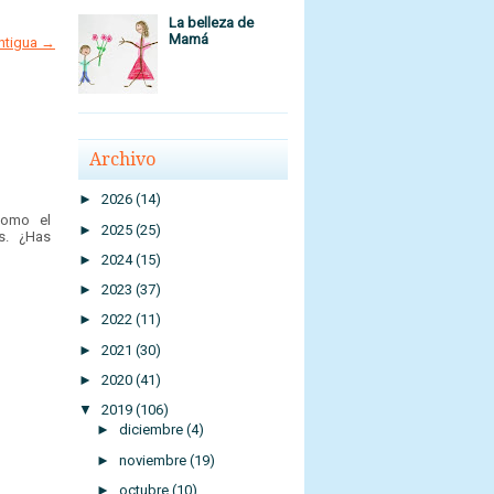
La belleza de
Mamá
antigua →
Archivo
►
2026
(14)
 como el
►
2025
(25)
s. ¿Has
►
2024
(15)
►
2023
(37)
►
2022
(11)
►
2021
(30)
►
2020
(41)
▼
2019
(106)
►
diciembre
(4)
►
noviembre
(19)
►
octubre
(10)