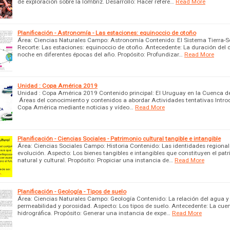
de exploración sobre la lombriz. Desarrollo: Hacer refere…
Read More
Planificación - Astronomía - Las estaciones: equinoccio de otoño
Área: Ciencias Naturales Campo: Astronomía Contenido: El Sistema Tierra-So
Recorte: Las estaciones: equinoccio de otoño. Antecedente: La duración del d
noche en diferentes épocas del año. Propósito: Profundizar…
Read More
Unidad : Copa América 2019
Unidad : Copa América 2019 Contenido principal: El Uruguay en la Cuenca de
Áreas del conocimiento y contenidos a abordar Actividades tentativas Introd
Copa América mediante noticias y vídeo…
Read More
Planificación - Ciencias Sociales - Patrimonio cultural tangible e intangible
Área: Ciencias Sociales Campo: Historia Contenido: Las identidades regional
evolución. Aspecto: Los bienes tangibles e intangibles que constituyen el pat
natural y cultural. Propósito: Propiciar una instancia de…
Read More
Planificación - Geología - Tipos de suelo
Área: Ciencias Naturales Campo: Geología Contenido: La relación del agua y 
permeabilidad y porosidad. Aspecto: Los tipos de suelo. Antecedente: La cue
hidrográfica. Propósito: Generar una instancia de expe…
Read More