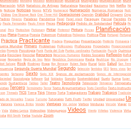
Montevideo
Motivación
Mudanza
Multigrado
Multiplicación
Muñe
Moraleja
Mosaico
Narración
Natalicio de Artigas
Naturaleza
Navidad
Nazismo
Netflix
NASA
Nek
Ne
Noticias
Numeración
Noticia
NTVG
Números Romanos
te
Novios
Numeració
Nutr
Operaciones
Oralidad
Oldies
Opinión
Origami
Orig
One Strange Rock
One Three Hill
Padres
Palabras
Pandemia
Paraguay
Parcial
Paredes
P
Pájaros
Papel
Papel glacé
Pedagogía
Película
o
Peces
Pedido de Solidaridad
Paula Fernandes
Paulo Freire
Pe
Planificación
Pintar
Pintura
sonal
Perú
Photoshop
Pictionary
Pinterest
Pizzas
Plena
Pop
ntas
Poema
Poesía
Pokemon
Poliedros
Política
Polígonos
Portugal
Portugu
Practicante
Práctica
Preguntas
Presentación
Pradera
Pretérito
Primavera
Primero
uerra Mundial
Problemas
Profesores
Profesiones
Propiedades
Proporcionali
Psicología
Químic
erbio
Proyecto
Punk
Punta del Este
Puntos cardinales
Puntuación
Puzzle
Recursos
Reflexión
ceta
Reciclaje
Reciclar
Redes Sociales
Refr
Recursos Humanos
Resta
ggae
Reggaeton
Regla de tres
Reloj
República Dominicana
Reutilizar
Río Uruguay
Rock
Salud
Rodrigo
Ropa
Rural
bot Salvaje
Roy Berocay
Ruben Rada
Salón
San Fer
Segundo
Segunda Guerra Mundial
ecuencia
Selección
Sentidos
SEO
Seres vivos
Se
Sexto
Signos de exclamación
pientes
Sertanejo
Siglo XIX
Signos de Interrogació
Sociología
Sol
Sonido
Sostenibilidad
Suelo
Suma
Sociedad
Software
Soldados
Super
Teatro
Tecnología
Sustantivos
Televisión
Temperatu
aondo
Tablas
Taller
Témperas
Tercero
vistas
Texto Argumentativo
Texto Instructi
Termómetro
Terror
Texto Científico
TICS
Tips
Trabajo
Trabajos
Tierra
Títeres
Torta
Trabajadores
ison
Threads
Tradición
U
Tutoriales
Tutti Frutti
Unidad
Universidad
ado de Versalles
Trucos
Turismo
Twitter
Ventajas
Valores
Verbos
Verduras
Viajar
Vanesa Britos
Vender
Ver online
Versión
Vi
Videos
Video Lyrics
Videoclips
Videojuegos
Virtu
o
Vida
Viento
Viñetas
Violencia
Zoom
lista
Yerba
Will Smith
Youtube