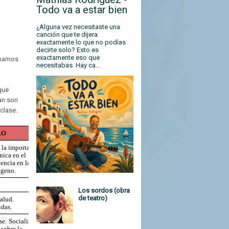
Todo va a estar bien
¿Alguna vez necesitaste una
canción que te dijera
exactamente lo que no podías
decirte solo? Esto es
exactamente eso que
omamos
necesitabas. Hay ca...
que
an son
clase.
O 
 la importancia 
ica en el 
ncia en la 
ígeno.
Los sordos (obra
de teatro)
alud.
idas.
e: Socializar la 
sobre la 