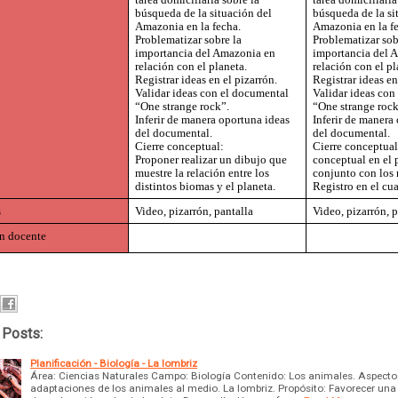
búsqueda de la situación del 
búsqueda de la sit
Amazonia en la fecha.
Amazonia en la fe
Problematizar sobre la 
Problematizar sobr
importancia del Amazonia en 
importancia del A
relación con el planeta.
relación con el pl
Registrar ideas en el pizarrón.
Registrar ideas en
Validar ideas con el documental 
Validar ideas con
“One strange rock”.
“One strange rock
Inferir de manera oportuna ideas 
Inferir de manera 
del documental.
del documental.
Cierre conceptual: 
Cierre conceptual
Proponer realizar un dibujo que 
conceptual en el p
muestre la relación entre los 
conjunto con los 
distintos biomas y el planeta.
Registro en el cu
 
Video, pizarrón, pantalla
Video, pizarrón, p
n docente 
 Posts:
Planificación - Biología - La lombriz
Área: Ciencias Naturales Campo: Biología Contenido: Los animales. Aspecto
adaptaciones de los animales al medio. La lombriz. Propósito: Favorecer una