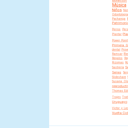
Montessori
Música
Niños
Nor
Odontología
Pachanga
Patrimoni
Perros
Per
Pla
Plantar
Power Point
Primera G
dental
Prov
Re
Ramsar
Regalos
Re
Rizomas
Ro
S
Sastrería
Series
Ser
Slideshare
Susana Ol
reproducti
Thomas Ed
Trajes
Trat
Uruguayo
Victor y Le
Vuelta Cic