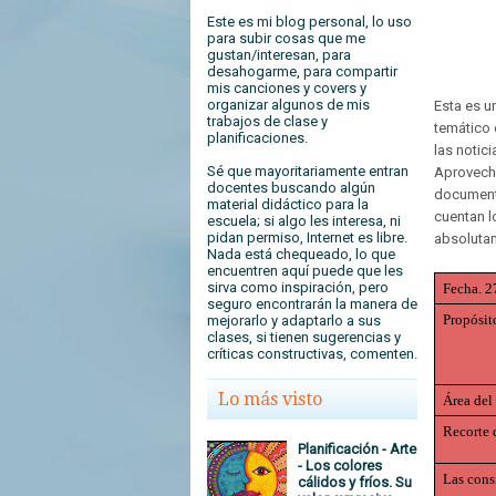
Este es mi blog personal, lo uso
para subir cosas que me
gustan/interesan, para
desahogarme, para compartir
mis canciones y covers y
organizar algunos de mis
Esta es u
trabajos de clase y
temático 
planificaciones.
las notic
Sé que mayoritariamente entran
Aprovech
docentes buscando algún
documenta
material didáctico para la
cuentan l
escuela; si algo les interesa, ni
pidan permiso, Internet es libre.
absolutam
Nada está chequeado, lo que
encuentren aquí puede que les
sirva como inspiración, pero
Fecha. 2
seguro encontrarán la manera de
Propósit
mejorarlo y adaptarlo a sus
clases, si tienen sugerencias y
críticas constructivas, comenten.
Lo más visto
Área del
Recorte 
Planificación - Arte
- Los colores
Las cons
cálidos y fríos. Su