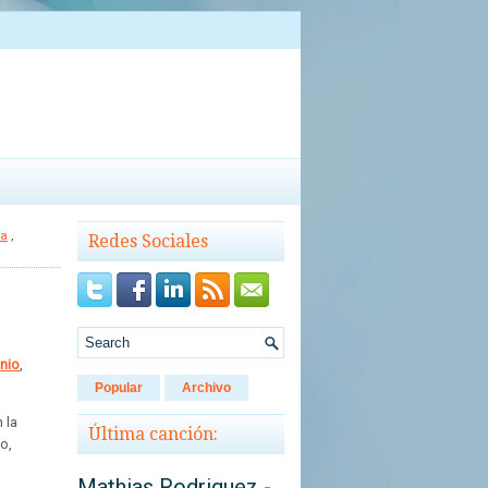
la
,
Redes Sociales
unio
,
Popular
Archivo
 la
Última canción:
o,
Mathias Rodriguez -