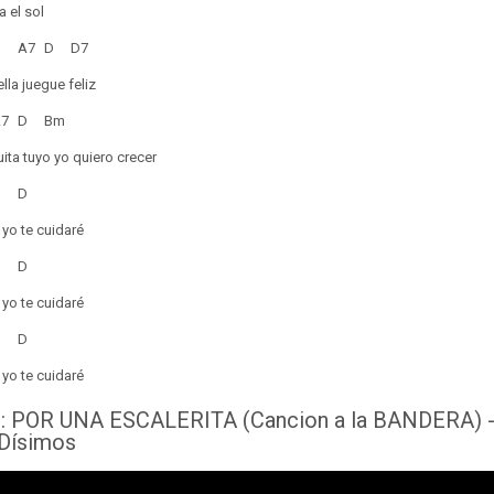
lla el sol
A7
D
D7
lla juegue feliz
7
D Bm
ita tuyo yo quiero crecer
7
D
 yo te cuidaré
7
D
 yo te cuidaré
7
D
 yo te cuidaré
 : POR UNA ESCALERITA (Cancion a la BANDERA) 
Dísimos