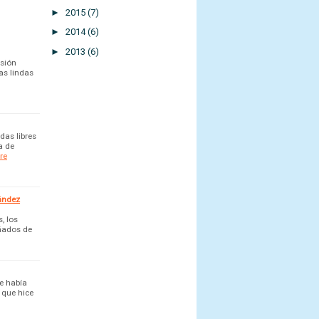
►
2015
(7)
►
2014
(6)
►
2013
(6)
rsión
as lindas
as libres
a de
re
nández
, los
ñados de
e había
 que hice