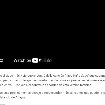
es el video más viejo que encontré de la canción (hace 5 años), así que supo
os, pero como no tengo mucha información, si no es, pueden escribirme abajo.
deo en YouTube van a encontrar los acordes de esta versión también.
stó este post comenten debajo o recomienden más canciones que pueden ir p
atalicio de Artigas.