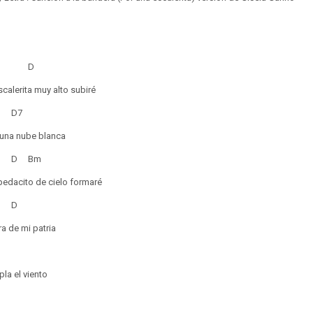
G
D
scalerita muy alto subiré
D
D7
 una nube blanca
D
Bm
pedacito de cielo formaré
7
D
a de mi patria
pla el viento
D