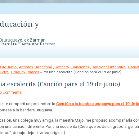
Educación y
 Dj uruguayo, ex Barman,
tarrista, Cantautor, Escritor
o mi música y otras cosas que
áctico, dibujos para pintar y
9 de Junio
,
Acordes
,
Argentina
,
Bandera
,
Canciones
,
Canciones Infantiles
,
Escue
,
Letra
,
Uruguay
,
Videos
» Por una escalerita (Canción para el 19 de junio)
a escalerita (Canción para el 19 de junio)
o comments
ente compartí un post sobre la
Canción a la bandera uruguaya para el 19 de j
romesa a la bandera uruguaya.
casión, una colega muy amiga, la maestra Majo, me propuso acompañarla con
con una canción diferente: Por una escalerita (Creo que es de un grupo argentin
imos", debajo dejo el video original).