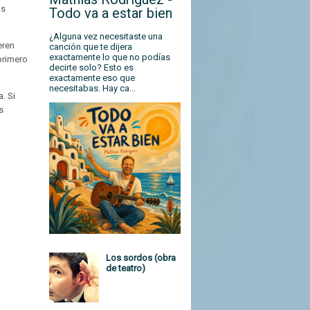
ás
Todo va a estar bien
¿Alguna vez necesitaste una
eren
canción que te dijera
exactamente lo que no podías
 primero
decirte solo? Esto es
exactamente eso que
necesitabas. Hay ca...
. Si
s
Los sordos (obra
de teatro)