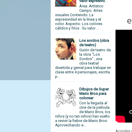
valor expresivo.
Área: Artístico
Campo: Artes
visuales Contenido: La
e
expresividad en la línea y el
color. Aspecto: Los colores
cálidos y fríos . Su valor ...
Los sordos (obra
de teatro)
Guión de teatro de
la obra "Los
Sordos" , una
obra teatral
divertida y genial para trabajar en
clase entre 4 personajes, escrita
p...
Dibujos de Super
Mario Bros para
colorear
Con la llegada al
cine de la película
de Mario Bros, los
niños (y no tan niños) han vuelto
a revivir la fiebre de Mario Bros.
Aprovechando e...
Acordes y