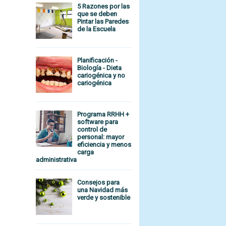
5 Razones por las
que se deben
Pintar las Paredes
de la Escuela
Planificación -
Biología - Dieta
cariogénica y no
cariogénica
Programa RRHH +
software para
control de
personal: mayor
eficiencia y menos
carga
administrativa
Consejos para
una Navidad más
verde y sostenible