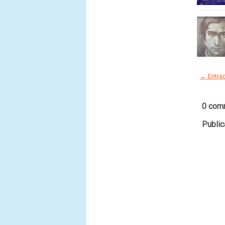
← Entrad
0 com
Public