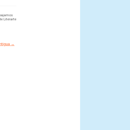
rabajamos
e Literarte
antigua →