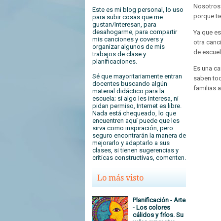
Nosotros 
Este es mi blog personal, lo uso
porque tie
para subir cosas que me
gustan/interesan, para
desahogarme, para compartir
Ya que es
mis canciones y covers y
otra canc
organizar algunos de mis
de escuel
trabajos de clase y
planificaciones.
Es una can
Sé que mayoritariamente entran
saben toc
docentes buscando algún
familias a
material didáctico para la
escuela; si algo les interesa, ni
pidan permiso, Internet es libre.
Nada está chequeado, lo que
encuentren aquí puede que les
sirva como inspiración, pero
seguro encontrarán la manera de
mejorarlo y adaptarlo a sus
clases, si tienen sugerencias y
críticas constructivas, comenten.
Lo más visto
Planificación - Arte
- Los colores
cálidos y fríos. Su