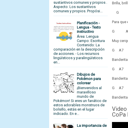
sustantivos comunes y propios .
Brilla, bri
Aspecto: Los sustantivos
comunes y propios. Propósi...
G
Para que e
Planificación -
Lengua - Texto
G
A
instructivo
Área: Lengua
Muy cerqu
Campo: Escritura
Contenido: La
comparación en la descripción
G
A
de acciones. - Los recursos
lingüísticos y paralingüísticos
Banderita
en...
G
A
Dibujos de
Banderita
Pokémon para
colorear
G
A
¡Bienvenidos al
maravilloso
mundo de
Banderita
Pokémon! Si eres un fanático de
estos adorables monstruos de
Video
bolsillo, estás en el lugar
CoPa 
indicado. En e...
La importancia de