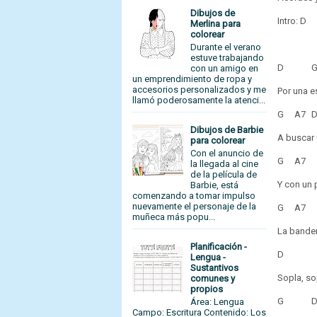
Dibujos de
Intro: D
Merlina para
colorear
Durante el verano
estuve trabajando
D
con un amigo en
un emprendimiento de ropa y
accesorios personalizados y me
Por una e
llamó poderosamente la atenci...
G
A7
Dibujos de Barbie
A buscar
para colorear
Con el anuncio de
G
A7
la llegada al cine
de la película de
Y con un 
Barbie, está
comenzando a tomar impulso
nuevamente el personaje de la
G
A
muñeca más popu...
La bander
Planificación -
D
Lengua -
Sustantivos
Sopla, so
comunes y
propios
G
Área: Lengua
Campo: Escritura Contenido: Los