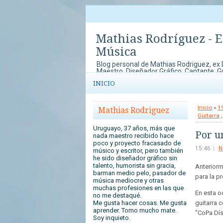
Mathias Rodríguez - 
Música
Blog personal de Mathias Rodriguez, ex
Maestro, Diseñador Gráfico, Cantante, Gui
y Blogger entre otras cosas. Aquí public
INICIO
me gustan e interesan, sobre material did
artículos sobre educación.
Inicio
»
1
Mathias Rodriguez
Guitarra
Uruguayo, 37 años, más que
Por un
nada maestro recibido hace
poco y proyecto fracasado de
15:46
N
músico y escritor, pero también
he sido diseñador gráfico sin
talento, humorista sin gracia,
Anteriorm
barman medio pelo, pasador de
para la p
música mediocre y otras
muchas profesiones en las que
En esta o
no me destaqué.
Me gusta hacer cosas. Me gusta
guitarra 
aprender. Tomo mucho mate.
"CoPa Dís
Soy inquieto.