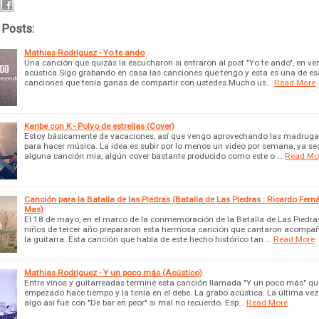
 Posts:
Mathias Rodriguez - Yo te ando
Una canción que quizás la escucharon si entraron al post "Yo te ando", en ve
acústica.Sigo grabando en casa las canciones que tengo y esta es una de es
canciones que tenía ganas de compartir con ustedes.Mucho us…
Read More
Karibe con K - Polvo de estrellas (Cover)
Estoy básicamente de vacaciones, así que vengo aprovechando las madrugad
para hacer música. La idea es subir por lo menos un video por semana, ya se
alguna canción mia, algún cover bastante producido como este o …
Read Mo
Canción para la Batalla de las Piedras (Batalla de Las Piedras : Ricardo Fer
Mas)
El 18 de mayo, en el marco de la conmemoración de la Batalla de Las Piedras
niños de tercer año prepararon esta hermosa canción que cantaron acompa
la guitarra. Esta canción que habla de este hecho histórico tan …
Read More
Mathias Rodriguez - Y un poco más (Acústico)
Entre vinos y guitarreadas terminé esta canción llamada "Y un poco más" qu
empezado hace tiempo y la tenía en el debe. La grabo acústica. La última vez
algo así fue con "De bar en peor" si mal no recuerdo. Esp…
Read More